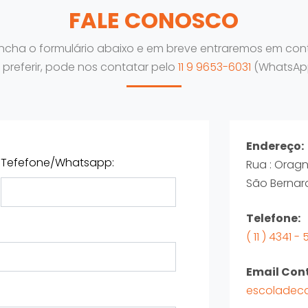
FALE CONOSCO
ncha o formulário abaixo e em breve entraremos em con
 preferir, pode nos contatar pelo
11 9 9653-6031
(WhatsAp
Endereço:
Tefefone/Whatsapp:
Rua : Oragn
São Bernar
Telefone:
( 11 ) 4341 - 
Email Con
escoladec