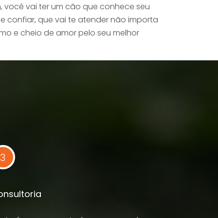
, você vai ter um cão que conhece seu
confiar, que vai te atender não importa
lmo e cheio de amor pelo seu melhor
3
nsultoria