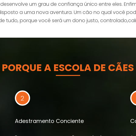
senvolve um grau de confiança único entre eles. Enfim
sposto a uma nova aventura. Um cão no qual você pode 
de tudo, porque você será um dono justo, controlado,ca
PORQUE A ESCOLA DE CÃES
2
Adestramento Conciente
Co