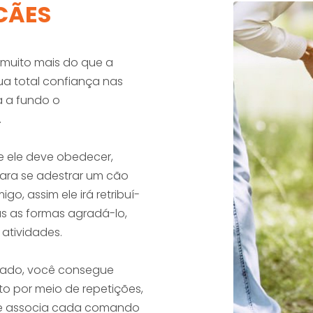
CÃES
 muito mais do que a
ua total confiança nas
a a fundo o
.
e ele deve obedecer,
Para se adestrar um cão
o, assim ele irá retribuí-
s as formas agradá-lo,
 atividades.
inado, você consegue
ito por meio de repetições,
Ele associa cada comando