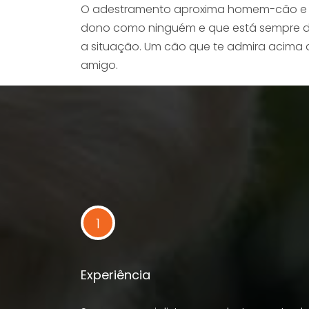
O adestramento aproxima homem-cão e de
dono como ninguém e que está sempre di
a situação. Um cão que te admira acima 
amigo.
1
Experiência