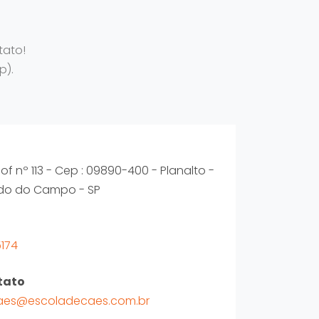
tato!
p).
of nº 113 - Cep : 09890-400 - Planalto -
do do Campo - SP
5174
tato
aes@escoladecaes.com.br